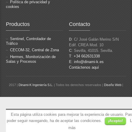
Política de privacidad y
cookies
Productos
Contacto
Sentinel, Controlador de
D
: C/ José Galán Merino S/N
Tráfico
Edif. CREA Mod. 10
CECOM-32, Central de Zona
C
: Sevilla, 41015. Sevilla.
T
:
+34 662631338
Hermes, Monitorización de
Salas y Procesos
E
:
info@dinami-k.es
Contáctenos aquí
2017 |
Dinami-K Ingeniería S.L.
| Todos los derechos reservados |
Diseño Web
|
Esta página utiliza cookies para mejorar la experiencia de usuario. Par
poder seguir navegando, ha de aceptar las condiciones.
¡Acepto!
L
más